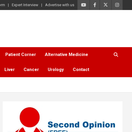
orm
Expert Interview
Advertise with us
Patient Corner
Alternative Medicine
Liver
Cancer
Urology
Contact