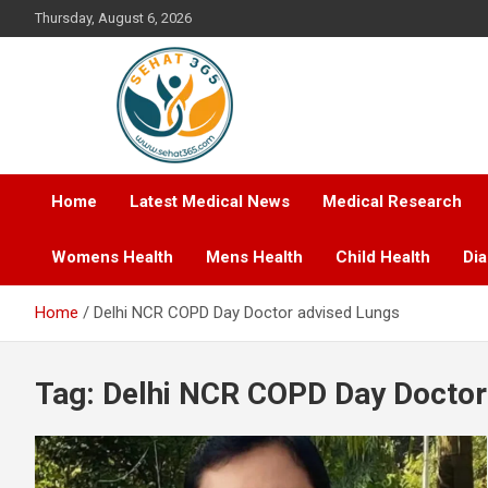
Skip
Thursday, August 6, 2026
to
content
Your's Complete Health Guide
Sehat365
Home
Latest Medical News
Medical Research
Womens Health
Mens Health
Child Health
Di
Home
Delhi NCR COPD Day Doctor advised Lungs
Tag:
Delhi NCR COPD Day Doctor