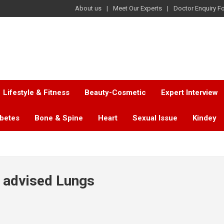
About us
Meet Our Experts
Doctor Enquiry F
Lifestyle & Fitness
Beauty-Cosmetic
Expert Interview
abetes
Bone & Spine
Heart
Sexual Issue
Kindey
 advised Lungs