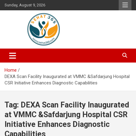
Skip
Sunday, August 9, 2026
to
content
Your's Complete Health Guide
Sehat365
Home
DEXA Scan Facility Inaugurated at VMMC &Safdarjung Hospital
CSR Initiative Enhances Diagnostic Capabilities
Tag:
DEXA Scan Facility Inaugurated
at VMMC &Safdarjung Hospital CSR
Initiative Enhances Diagnostic
Capabilities