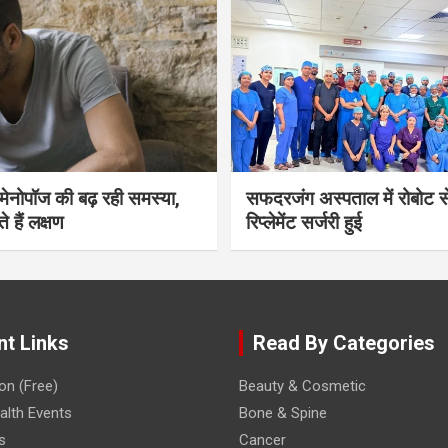
भी मेनोपॉज की बढ़ रही समस्या,
सफदरजंग अस्पताल में रोबोट से
ते हैं लक्षण
रिप्लेमेंट सर्जरी हुई
nt Links
Read By Categories
on (Free)
Beauty & Cosmetic
lth Events
Bone & Spine
s
Cancer