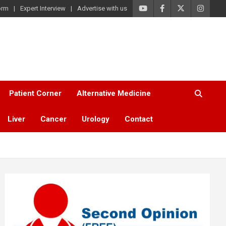
orm
Expert Interview
Advertise with us
Patient Corner
Alternative Medicine
Liver
Cancer
Urology
Contact