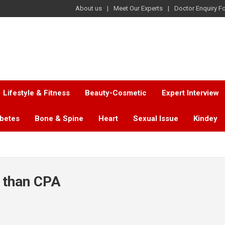
About us
Meet Our Experts
Doctor Enquiry F
Lifestyle & Fitness
Beauty-Cosmetic
Expert Interview
abetes
Bone & Spine
Heart
Sexual Issue
Kindey
s than CPA