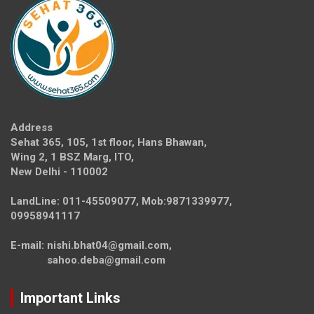
Address
Sehat 365, 105, 1st floor, Hans Bhawan,
Wing 2, 1 BSZ Marg, ITO,
New Delhi - 110002
LandLine: 011-45509077, Mob:9871339977,
09958941117
E-mail: nishi.bhat04@gmail.com,
sahoo.deba@gmail.com
Important Links