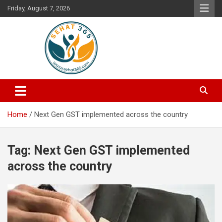
Skip
Friday, August 7, 2026
to
content
Your's Complete Health Guide
Sehat365
Home
Next Gen GST implemented across the country
Tag:
Next Gen GST implemented
across the country