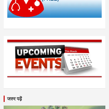
जरुर पढ़ें