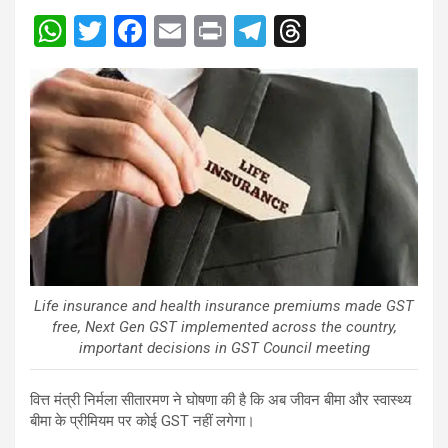
W
T
F
E
Pr
T
T
h
wi
a
m
in
el
hr
at
tt
ce
ail
t
e
e
s
er
b
gr
a
A
o
a
d
p
o
m
s
p
k
Life insurance and health insurance premiums made GST
free, Next Gen GST implemented across the country,
important decisions in GST Council meeting
वित्त मंत्री निर्मला सीतारमण ने घोषणा की है कि अब जीवन बीमा और स्वास्थ्य
बीमा के प्रीमियम पर कोई GST नहीं लगेगा।