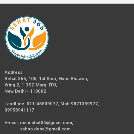
Address
Sehat 365, 105, 1st floor, Hans Bhawan,
Wing 2, 1 BSZ Marg, ITO,
New Delhi - 110002
LandLine: 011-45509077, Mob:9871339977,
09958941117
E-mail: nishi.bhat04@gmail.com,
sahoo.deba@gmail.com