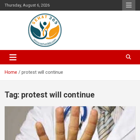
Skip
Thursday, August 6, 2026
to
content
Your's Complete Health Guide
Sehat365
Home
protest will continue
Tag:
protest will continue