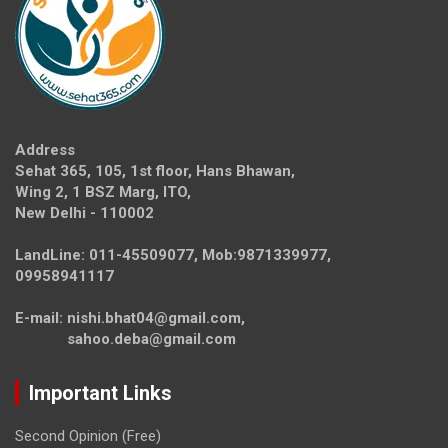
Address
Sehat 365, 105, 1st floor, Hans Bhawan,
Wing 2, 1 BSZ Marg, ITO,
New Delhi - 110002
LandLine: 011-45509077, Mob:9871339977,
09958941117
E-mail: nishi.bhat04@gmail.com,
sahoo.deba@gmail.com
Important Links
Second Opinion (Free)