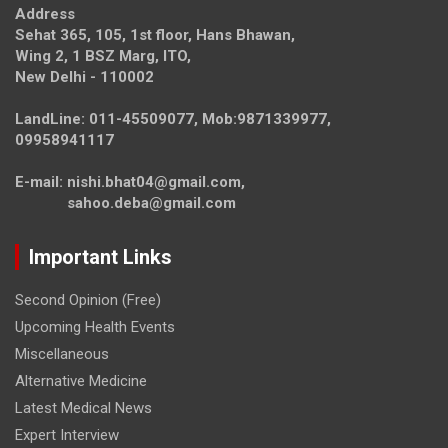
Address
Sehat 365, 105, 1st floor, Hans Bhawan,
Wing 2, 1 BSZ Marg, ITO,
New Delhi - 110002
LandLine: 011-45509077, Mob:9871339977,
09958941117
E-mail: nishi.bhat04@gmail.com,
sahoo.deba@gmail.com
Important Links
Second Opinion (Free)
Upcoming Health Events
Miscellaneous
Alternative Medicine
Latest Medical News
Expert Interview