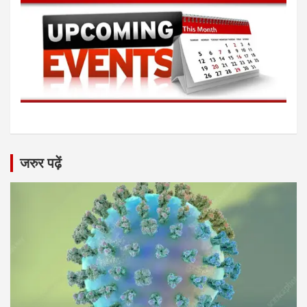
जरुर पढ़ें