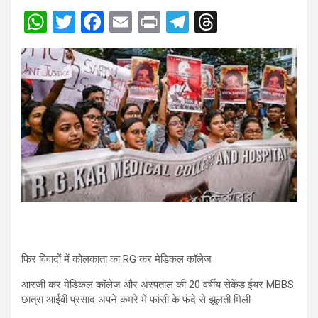
W
T
F
E
Pr
T
T
h
wi
a
m
in
el
hr
at
tt
ce
ail
t
e
e
s
er
b
gr
a
A
o
a
d
p
o
m
s
p
k
फिर विवादों में कोलकाता का RG कर मेडिकल कॉलेज
आरजी कर मेडिकल कॉलेज और अस्पताल की 20 वर्षीय सेकेंड ईयर MBBS
छात्रा आईवी प्रसाद अपने कमरे में फांसी के फंदे से झूलती मिली