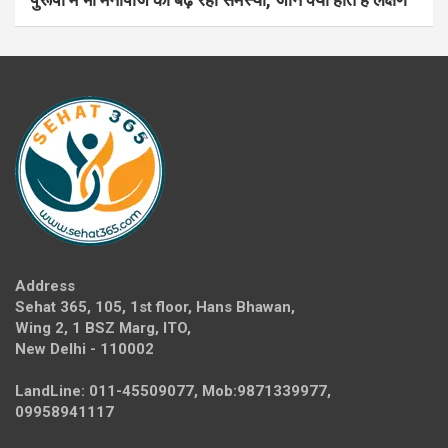
Address
Sehat 365, 105, 1st floor, Hans Bhawan,
Wing 2, 1 BSZ Marg, ITO,
New Delhi - 110002
LandLine: 011-45509077, Mob:9871339977,
09958941117