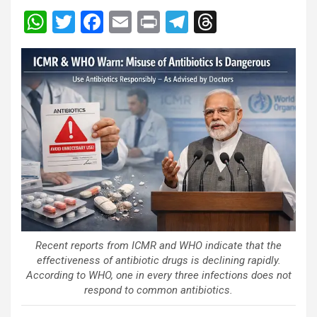
W
T
F
E
Pr
T
T
h
wi
a
m
in
el
hr
at
tt
ce
ail
t
e
e
s
er
b
gr
a
A
o
a
d
p
o
m
s
p
k
Recent reports from ICMR and WHO indicate that the
effectiveness of antibiotic drugs is declining rapidly.
According to WHO, one in every three infections does not
respond to common antibiotics.