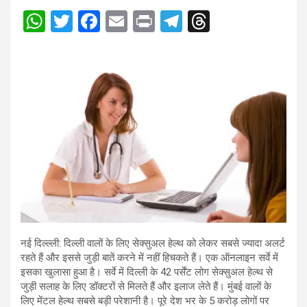
W
T
F
E
Pr
T
T
h
wi
a
m
in
el
hr
at
tt
ce
ail
t
e
e
s
er
b
gr
a
A
o
a
d
p
o
m
s
p
k
नई दिल्ल्ली: दिल्ली वालों के लिए सेक्सुअल हेल्थ को लेकर सबसे ज्यादा अलर्ट
रहते हैं और इससे जुड़ी बातें करने में नहीं हिचकते हैं। एक ऑनलाइन सर्वे में
इसका खुलासा हुआ है। सर्वे में दिल्ली के 42 पर्सेंट लोग सेक्सुअल हेल्थ से
जुड़ी सलाह के लिए डॉक्टरों से मिलते हैं और इलाज लेते हैं। मुंबई वालों के
लिए मेंटल हेल्थ सबसे बड़ी परेशानी है। पूरे देश भर के 5 करोड़ लोगों पर