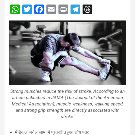
W
T
F
E
Pr
T
T
h
wi
a
m
in
el
hr
at
tt
ce
ail
t
e
e
s
er
b
gr
a
A
o
a
d
p
o
m
s
p
k
Strong muscles reduce the risk of stroke. According to an
article published in JAMA (The Journal of the American
Medical Association), muscle weakness, walking speed,
and strong grip strength are directly associated with
stroke.
मेडिकल जर्नल जामा में प्रकाशित हुआ शोध पत्र