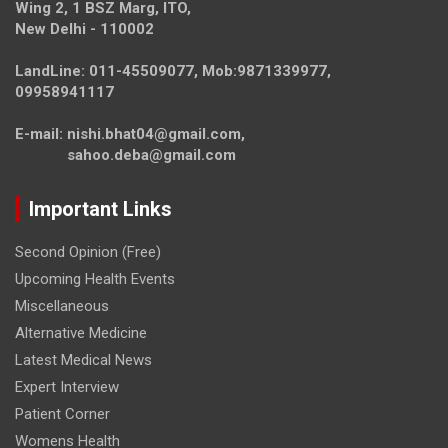
Wing 2, 1 BSZ Marg, ITO,
New Delhi - 110002
LandLine: 011-45509077, Mob:9871339977,
09958941117
E-mail: nishi.bhat04@gmail.com,
sahoo.deba@gmail.com
Important Links
Second Opinion (Free)
Upcoming Health Events
Miscellaneous
Alternative Medicine
Latest Medical News
Expert Interview
Patient Corner
Womens Health